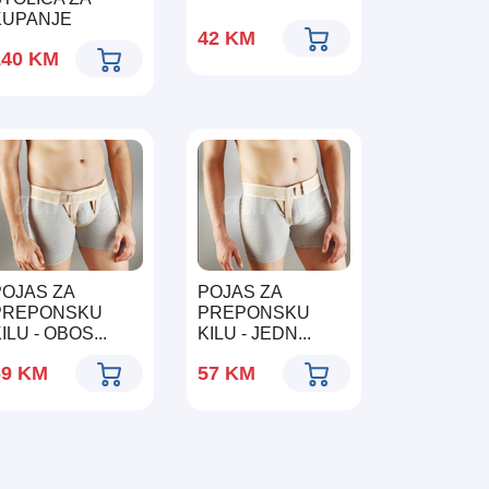
KUPANJE
42
KM
140
KM
POJAS ZA
POJAS ZA
PREPONSKU
PREPONSKU
ILU - OBOS...
KILU - JEDN...
69
KM
57
KM