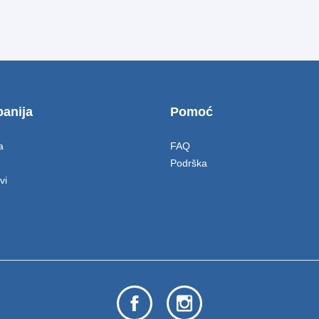
anija
Pomoć
a
FAQ
Podrška
vi