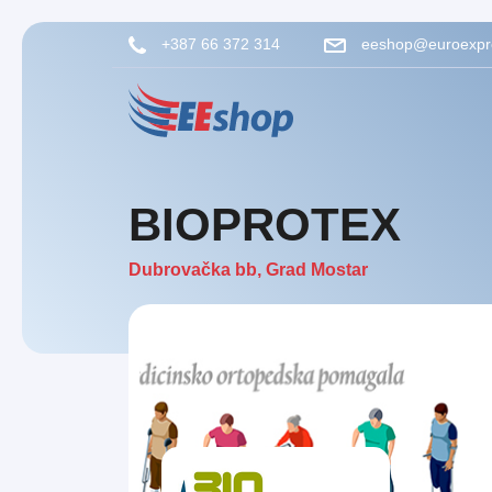
+387 66 372 314
eeshop@euroexpr
BIOPROTEX
Dubrovačka bb
,
Grad Mostar