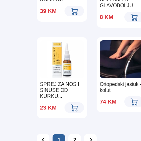
GLAVOBOLJU
39
KM
8
KM
SPREJ ZA NOS I
Ortopedski jastuk 
SINUSE OD
kolut
KURKU...
74
KM
23
KM
1
2