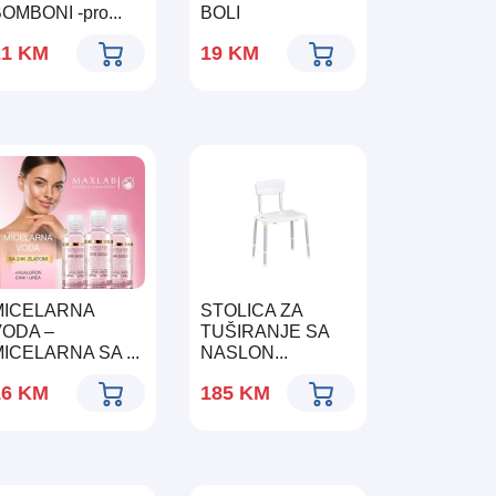
OMBONI -pro...
BOLI
21
KM
19
KM
MICELARNA
STOLICA ZA
VODA –
TUŠIRANJE SA
ICELARNA SA ...
NASLON...
16
KM
185
KM