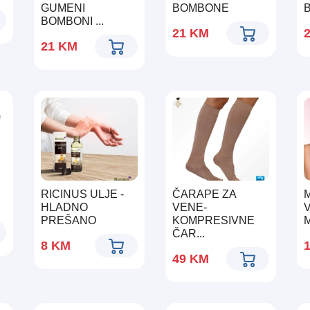
GUMENI
BOMBONE
B
BOMBONI ...
21
KM
21
KM
RICINUS ULJE -
ČARAPE ZA
HLADNO
VENE-
PREŠANO
KOMPRESIVNE
M
ČAR...
8
KM
49
KM