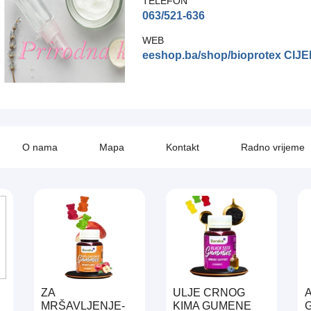
TELEFON
063/521-636
WEB
eeshop.ba/shop/bioprotex CIJ
O nama
Mapa
Kontakt
Radno vrijeme
ZA
ULJE CRNOG
MRŠAVLJENJE-
KIMA GUMENE