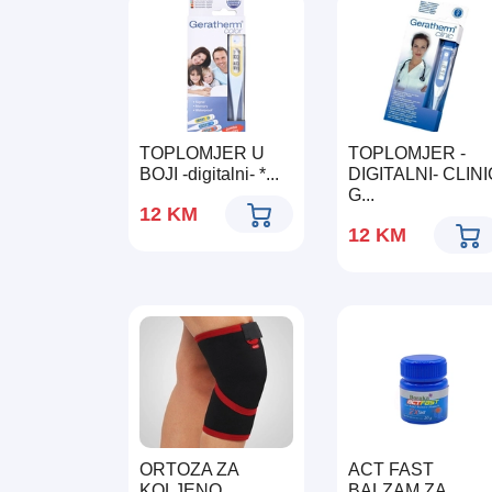
TOPLOMJER U
TOPLOMJER -
BOJI -digitalni- *...
DIGITALNI- CLINI
G...
12
KM
12
KM
ORTOZA ZA
ACT FAST
KOLJENO
BALZAM ZA