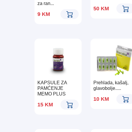
za ran...
50
KM
9
KM
KAPSULE ZA
Prehlada, kašalj,
PAMĆENJE
glavobolje.....
MEMO PLUS
10
KM
15
KM