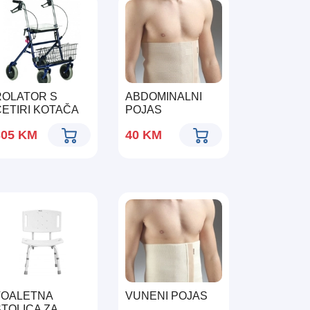
ROLATOR S
ABDOMINALNI
ČETIRI KOTAČA
POJAS
305
KM
40
KM
TOALETNA
VUNENI POJAS
STOLICA ZA