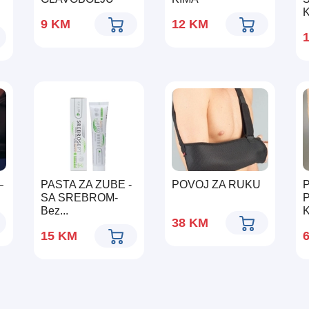
9
KM
12
KM
–
PASTA ZA ZUBE -
POVOJ ZA RUKU
SA SREBROM-
Bez...
K
38
KM
15
KM